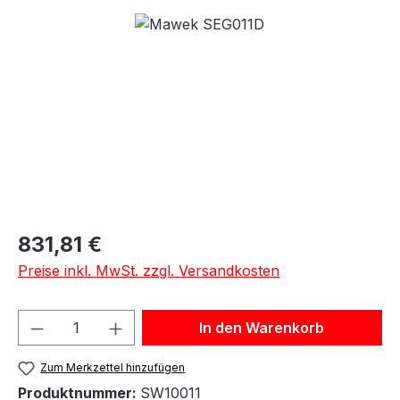
Bildergalerie überspringen
Regulärer Preis:
831,81 €
Preise inkl. MwSt. zzgl. Versandkosten
Produkt Anzahl: Gib den gewünschten We
In den Warenkorb
Zum Merkzettel hinzufügen
Produktnummer:
SW10011