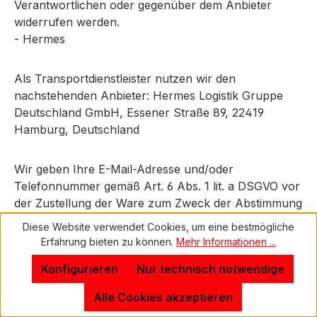
Verantwortlichen oder gegenüber dem Anbieter
widerrufen werden.
- Hermes
Als Transportdienstleister nutzen wir den
nachstehenden Anbieter: Hermes Logistik Gruppe
Deutschland GmbH, Essener Straße 89, 22419
Hamburg, Deutschland
Wir geben Ihre E-Mail-Adresse und/oder
Telefonnummer gemäß Art. 6 Abs. 1 lit. a DSGVO vor
der Zustellung der Ware zum Zweck der Abstimmung
eines Liefertermins bzw. zur Lieferankündigung an
Diese Website verwendet Cookies, um eine bestmögliche
den Anbieter weiter, sofern Sie hierfür im
Erfahrung bieten zu können.
Mehr Informationen ...
Bestellprozess Ihre ausdrückliche Einwilligung erteilt
Konfigurieren
Nur technisch notwendige
haben. Anderenfalls geben wir zum Zwecke der
Zustellung gemäß Art. 6 Abs. 1 lit. b DSGVO nur den
Alle Cookies akzeptieren
Namen des Empfängers und die Lieferadresse an den