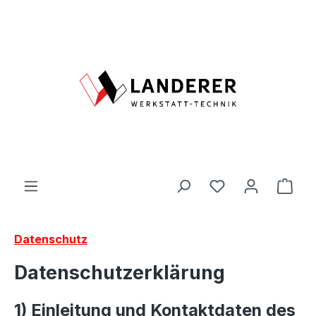
Zum Hauptinhalt springen
Du hast 0 Produ
Ware
Datenschutz
Datenschutzerklärung
1) Einleitung und Kontaktdaten des